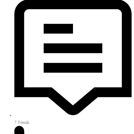
7
Témák