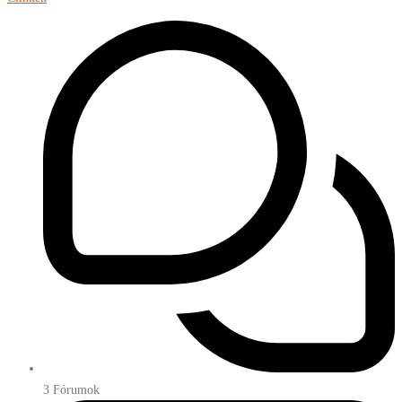
3
Fórumok