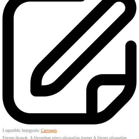
Legutóbbi bejegyzés:
Csevegés
Fórum ikonok:
A fórumban nincs olvasatlan üzenet
A fórum olvasatlan