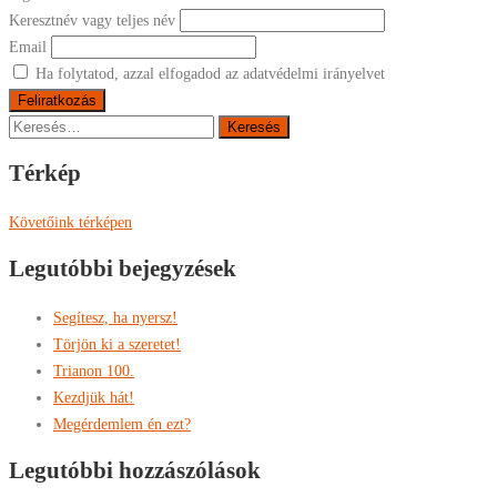
Keresztnév vagy teljes név
Email
Ha folytatod, azzal elfogadod az adatvédelmi irányelvet
Keresés:
Térkép
Követőink térképen
Legutóbbi bejegyzések
Segítesz, ha nyersz!
Törjön ki a szeretet!
Trianon 100.
Kezdjük hát!
Megérdemlem én ezt?
Legutóbbi hozzászólások