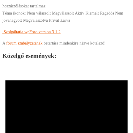
hozzászólásokat tartalmaz
Téma ikonok:
Nem válaszolt
Megválaszolt
Aktív
Kiemelt
Ragadós
Nem
jóváhagyott
Megválaszolva
Privát
Zárva
Szolgáltatja wpForo version 3.1.2
A
fórum szabályzatának
betartása mindenkire nézve kötelező!
Közelgő események: