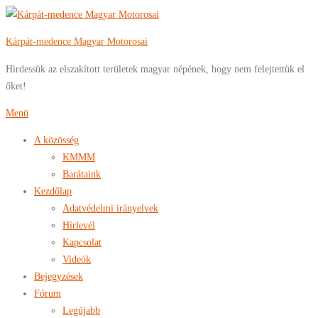
Tovább
a
Kárpát-medence Magyar Motorosai
tartalomhoz
Hirdessük az elszakított területek magyar népének, hogy nem felejtettük el
őket!
Menü
A közösség
KMMM
Barátaink
Kezdőlap
Adatvédelmi irányelvek
Hírlevél
Kapcsolat
Videók
Bejegyzések
Fórum
Legújabb