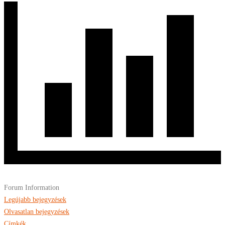
Forum Information
Legújabb bejegyzések
Olvasatlan bejegyzések
Címkék