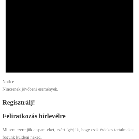
Notice
Nincsenek jövőbeni események.
Regisztrálj!
Feliratkozás hírlevélre
Mi sem szeretjük a spam-eket, ezért ígérjük, hogy csak érdekes tartalmakat
fogunk küldeni neked.