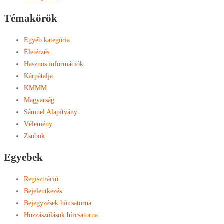
Témakörök
Egyéb kategória
Életérzés
Hasznos információk
Kárpátalja
KMMM
Magyarság
Sámuel Alapítvány
Vélemény
Zsobok
Egyebek
Regisztráció
Bejelentkezés
Bejegyzések hírcsatorna
Hozzászólások hírcsatorna