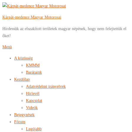
Tovább
a
Kárpát-medence Magyar Motorosai
tartalomhoz
Hirdessük az elszakított területek magyar népének, hogy nem felejtettük el
őket!
Menü
A közösség
KMMM
Barátaink
Kezdőlap
Adatvédelmi irányelvek
Hírlevél
Kapcsolat
Videók
Bejegyzések
Fórum
Legújabb