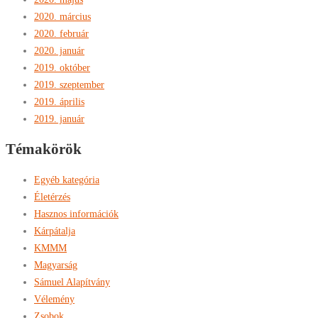
2020. március
2020. február
2020. január
2019. október
2019. szeptember
2019. április
2019. január
Témakörök
Egyéb kategória
Életérzés
Hasznos információk
Kárpátalja
KMMM
Magyarság
Sámuel Alapítvány
Vélemény
Zsobok