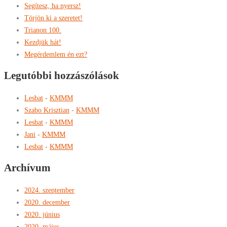
Segítesz, ha nyersz!
Törjön ki a szeretet!
Trianon 100.
Kezdjük hát!
Megérdemlem én ezt?
Legutóbbi hozzászólások
Lesbat
-
KMMM
Szabo Krisztian
-
KMMM
Lesbat
-
KMMM
Jani
-
KMMM
Lesbat
-
KMMM
Archívum
2024. szeptember
2020. december
2020. június
2020. május