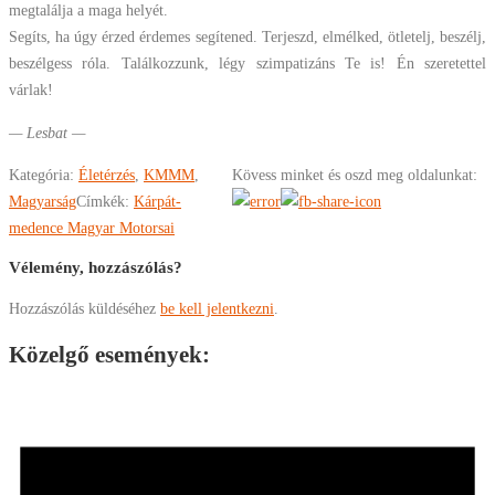
megtalálja a maga helyét.
Segíts, ha úgy érzed érdemes segítened. Terjeszd, elmélked, ötletelj, beszélj,
beszélgess róla. Találkozzunk, légy szimpatizáns Te is! Én szeretettel
várlak!
— Lesbat —
Kategória:
Életérzés
,
KMMM
,
Kövess minket és oszd meg oldalunkat:
Magyarság
Címkék:
Kárpát-
medence Magyar Motorsai
Vélemény, hozzászólás?
Hozzászólás küldéséhez
be kell jelentkezni
.
Közelgő események: