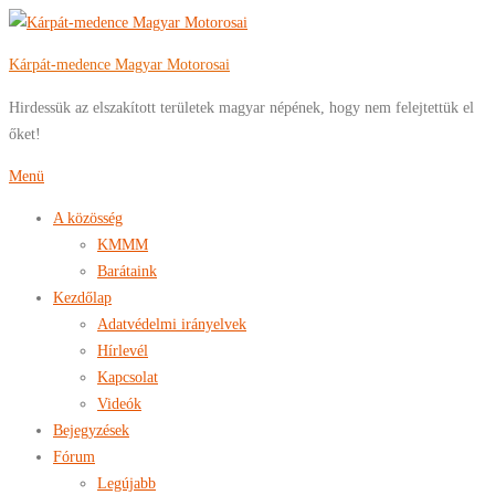
Tovább
a
Kárpát-medence Magyar Motorosai
tartalomhoz
Hirdessük az elszakított területek magyar népének, hogy nem felejtettük el
őket!
Menü
A közösség
KMMM
Barátaink
Kezdőlap
Adatvédelmi irányelvek
Hírlevél
Kapcsolat
Videók
Bejegyzések
Fórum
Legújabb