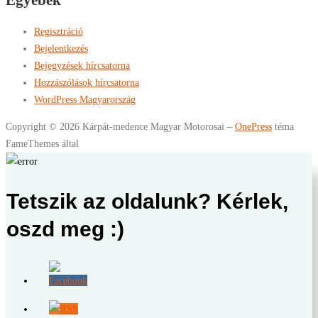
Egyebek
Regisztráció
Bejelentkezés
Bejegyzések hírcsatorna
Hozzászólások hírcsatorna
WordPress Magyarország
Copyright © 2026 Kárpát-medence Magyar Motorosai
–
OnePress
téma
FameThemes által
Tetszik az oldalunk? Kérlek,
oszd meg :)