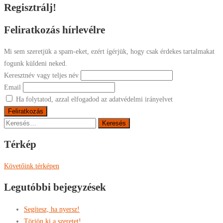
Regisztrálj!
Feliratkozás hírlevélre
Mi sem szeretjük a spam-eket, ezért ígérjük, hogy csak érdekes tartalmakat
fogunk küldeni neked.
Keresztnév vagy teljes név
Email
Ha folytatod, azzal elfogadod az adatvédelmi irányelvet
Keresés:
Térkép
Követőink térképen
Legutóbbi bejegyzések
Segítesz, ha nyersz!
Törjön ki a szeretet!