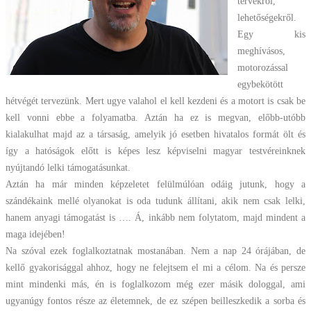
tervekről,
lehetőségekről.
Egy kis
meghívásos,
motorozással
egybekötött
hétvégét tervezünk. Mert ugye valahol el kell kezdeni és a motort is csak be
kell vonni ebbe a folyamatba. Aztán ha ez is megvan, előbb-utóbb
kialakulhat majd az a társaság, amelyik jó esetben hivatalos formát ölt és
így a hatóságok előtt is képes lesz képviselni magyar testvéreinknek
nyújtandó lelki támogatásunkat.
Aztán ha már minden képzeletet felülmúlóan odáig jutunk, hogy a
szándékaink mellé olyanokat is oda tudunk állítani, akik nem csak lelki,
hanem anyagi támogatást is …. Á, inkább nem folytatom, majd mindent a
maga idejében!
Na szóval ezek foglalkoztatnak mostanában. Nem a nap 24 órájában, de
kellő gyakorisággal ahhoz, hogy ne felejtsem el mi a célom. Na és persze
mint mindenki más, én is foglalkozom még ezer másik dologgal, ami
ugyanúgy fontos része az életemnek, de ez szépen beilleszkedik a sorba és