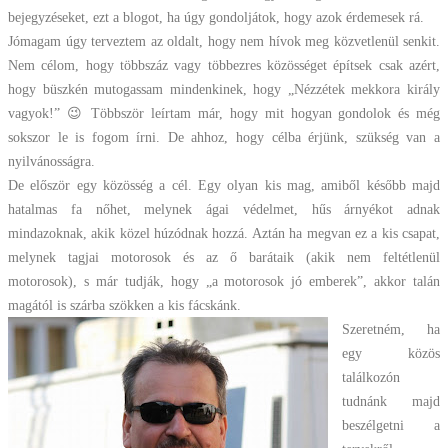
bejegyzéseket, ezt a blogot, ha úgy gondoljátok, hogy azok érdemesek rá.
Jómagam úgy terveztem az oldalt, hogy nem hívok meg közvetlenül senkit.
Nem célom, hogy többszáz vagy többezres közösséget építsek csak azért,
hogy büszkén mutogassam mindenkinek, hogy „Nézzétek mekkora király
vagyok!” 😉 Többször leírtam már, hogy mit hogyan gondolok és még
sokszor le is fogom írni. De ahhoz, hogy célba érjünk, szükség van a
nyilvánosságra.
De először egy közösség a cél. Egy olyan kis mag, amiből később majd
hatalmas fa nőhet, melynek ágai védelmet, hűs árnyékot adnak
mindazoknak, akik közel húzódnak hozzá. Aztán ha megvan ez a kis csapat,
melynek tagjai motorosok és az ő barátaik (akik nem feltétlenül
motorosok), s már tudják, hogy „a motorosok jó emberek”, akkor talán
magától is szárba szökken a kis fácskánk.
Szeretném, ha
egy közös
találkozón
tudnánk majd
beszélgetni a