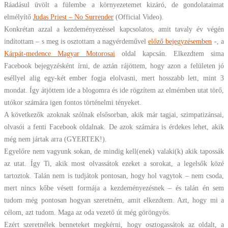
Ráadásul üvölt a fülembe a környezetemet kizáró, de gondolataimat
elmélyítő
Judas Priest – No Surrender
(Official Video).
Konkrétan azzal a kezdeményezéssel kapcsolatos, amit tavaly év végén
indítottam – s meg is osztottam a nagyérdeművel
előző bejegyzésemben
-, a
Kárpát-medence Magyar Motorosai
oldal kapcsán. Elkezdtem sima
Facebook bejegyzésként írni, de aztán rájöttem, hogy azon a felületen jó
eséllyel alig egy-két ember fogja elolvasni, mert hosszabb lett, mint 3
mondat. Így átjöttem ide a blogomra és ide rögzítem az elmémben utat törő,
utókor számára igen fontos történelmi tényeket.
A következők azoknak szólnak elsősorban, akik már tagjai, szimpatizánsai,
olvasói a fenti Facebook oldalnak. De azok számára is érdekes lehet, akik
még nem jártak arra (GYERTEK!).
Egyelőre nem vagyunk sokan, de mindig kell(enek) valaki(k) akik tapossák
az utat. Így Ti, akik most olvassátok ezeket a sorokat, a legelsők közé
tartoztok. Talán nem is tudjátok pontosan, hogy hol vagytok – nem csoda,
mert nincs kőbe vésett formája a kezdeményezésnek – és talán én sem
tudom még pontosan hogyan szeretném, amit elkezdtem. Azt, hogy mi a
célom, azt tudom. Maga az oda vezető út még göröngyös.
Ezért szeretnélek benneteket megkérni, hogy osztogassátok az oldalt, a