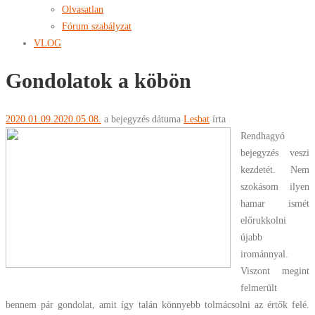
Olvasatlan
Fórum szabályzat
VLOG
Gondolatok a köbön
2020.01.09.
2020.05.08.
a bejegyzés dátuma
Lesbat
írta
Rendhagyó
bejegyzés veszi
kezdetét. Nem
szokásom ilyen
hamar ismét
előrukkolni
újabb
irománnyal.
Viszont megint
felmerült
bennem pár gondolat, amit így talán könnyebb tolmácsolni az értők felé.