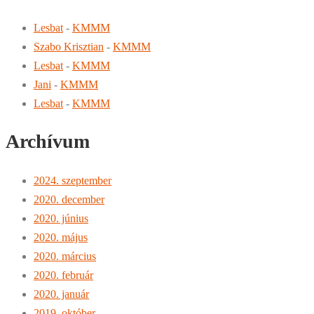
Lesbat
-
KMMM
Szabo Krisztian
-
KMMM
Lesbat
-
KMMM
Jani
-
KMMM
Lesbat
-
KMMM
Archívum
2024. szeptember
2020. december
2020. június
2020. május
2020. március
2020. február
2020. január
2019. október