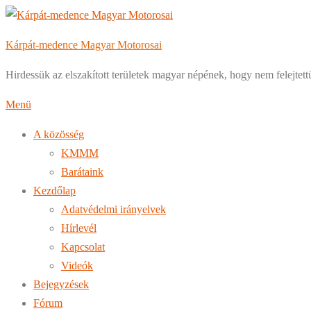
Tovább
a
Kárpát-medence Magyar Motorosai
tartalomhoz
Hirdessük az elszakított területek magyar népének, hogy nem felejtett
Menü
A közösség
KMMM
Barátaink
Kezdőlap
Adatvédelmi irányelvek
Hírlevél
Kapcsolat
Videók
Bejegyzések
Fórum