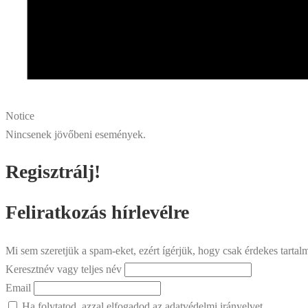
Notice
Nincsenek jövőbeni események.
Regisztrálj!
Feliratkozás hírlevélre
Mi sem szeretjük a spam-eket, ezért ígérjük, hogy csak érdekes tarta
Keresztnév vagy teljes név
Email
Ha folytatod, azzal elfogadod az adatvédelmi irányelvet