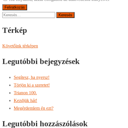
Keresés:
Térkép
Követőink térképen
Legutóbbi bejegyzések
Segítesz, ha nyersz!
Törjön ki a szeretet!
Trianon 100.
Kezdjük hát!
Megérdemlem én ezt?
Legutóbbi hozzászólások