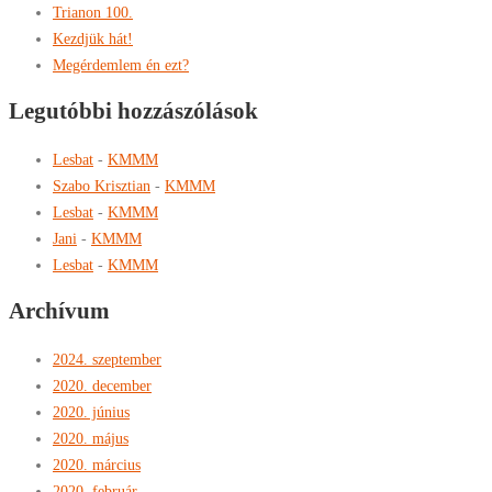
Trianon 100.
Kezdjük hát!
Megérdemlem én ezt?
Legutóbbi hozzászólások
Lesbat
-
KMMM
Szabo Krisztian
-
KMMM
Lesbat
-
KMMM
Jani
-
KMMM
Lesbat
-
KMMM
Archívum
2024. szeptember
2020. december
2020. június
2020. május
2020. március
2020. február