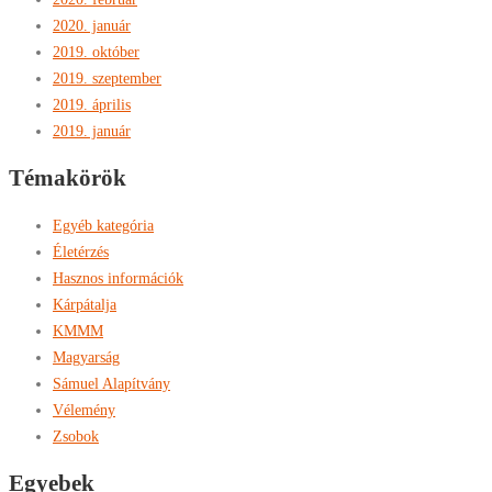
2020. január
2019. október
2019. szeptember
2019. április
2019. január
Témakörök
Egyéb kategória
Életérzés
Hasznos információk
Kárpátalja
KMMM
Magyarság
Sámuel Alapítvány
Vélemény
Zsobok
Egyebek