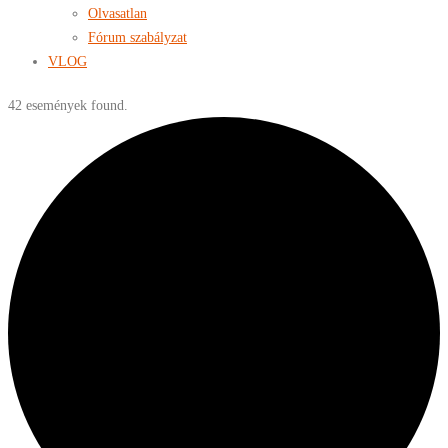
Olvasatlan
Fórum szabályzat
VLOG
42 események found.