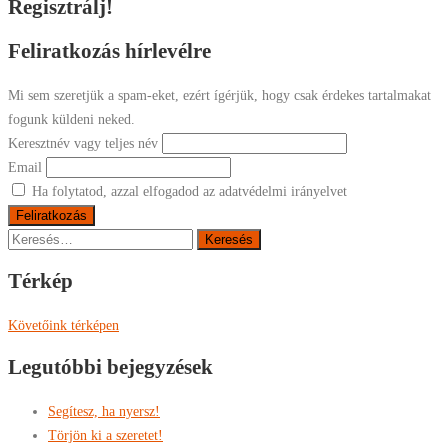
Regisztrálj!
Feliratkozás hírlevélre
Mi sem szeretjük a spam-eket, ezért ígérjük, hogy csak érdekes tartalmakat
fogunk küldeni neked.
Keresztnév vagy teljes név
Email
Ha folytatod, azzal elfogadod az adatvédelmi irányelvet
Keresés:
Térkép
Követőink térképen
Legutóbbi bejegyzések
Segítesz, ha nyersz!
Törjön ki a szeretet!