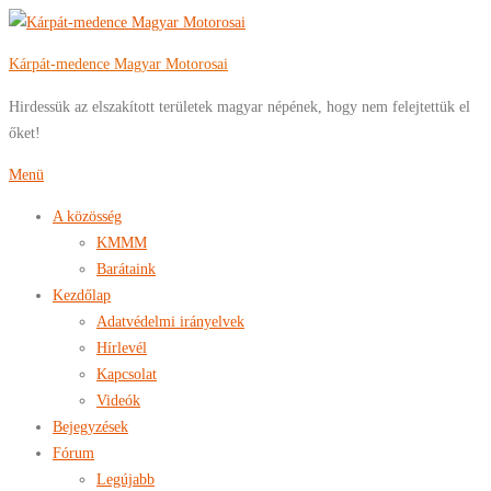
Tovább
a
Kárpát-medence Magyar Motorosai
tartalomhoz
Hirdessük az elszakított területek magyar népének, hogy nem felejtettük el
őket!
Menü
A közösség
KMMM
Barátaink
Kezdőlap
Adatvédelmi irányelvek
Hírlevél
Kapcsolat
Videók
Bejegyzések
Fórum
Legújabb