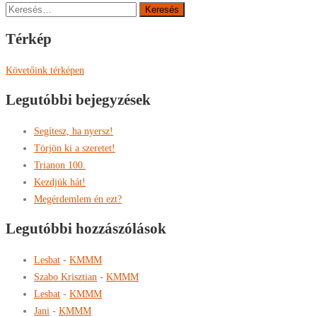
Keresés:
Térkép
Követőink térképen
Legutóbbi bejegyzések
Segítesz, ha nyersz!
Törjön ki a szeretet!
Trianon 100.
Kezdjük hát!
Megérdemlem én ezt?
Legutóbbi hozzászólások
Lesbat
-
KMMM
Szabo Krisztian
-
KMMM
Lesbat
-
KMMM
Jani
-
KMMM