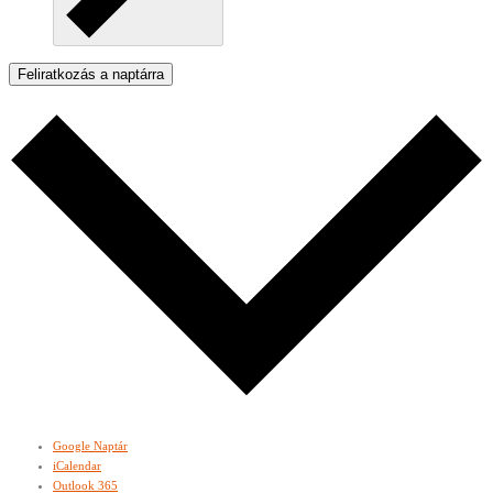
Feliratkozás a naptárra
Google Naptár
iCalendar
Outlook 365