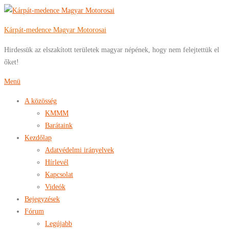
Tovább
a
Kárpát-medence Magyar Motorosai
tartalomhoz
Hirdessük az elszakított területek magyar népének, hogy nem felejtettük el
őket!
Menü
A közösség
KMMM
Barátaink
Kezdőlap
Adatvédelmi irányelvek
Hírlevél
Kapcsolat
Videók
Bejegyzések
Fórum
Legújabb