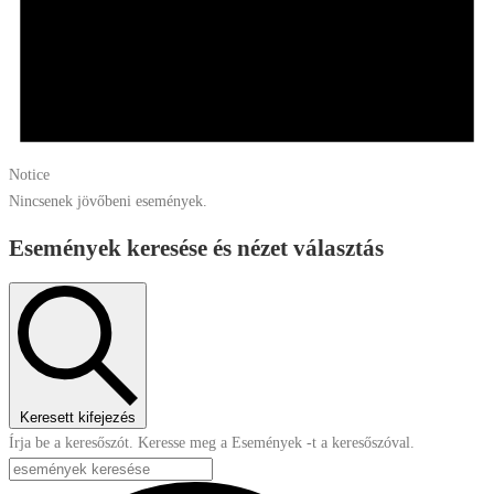
Notice
Nincsenek jövőbeni események.
Események keresése és nézet választás
Keresett kifejezés
Írja be a keresőszót. Keresse meg a Események -t a keresőszóval.