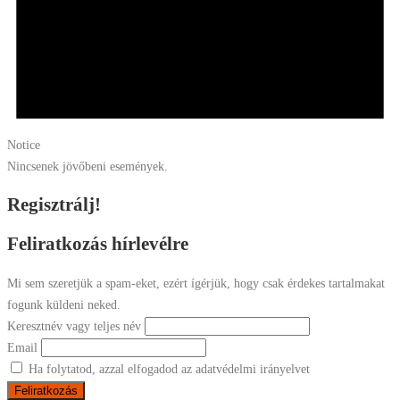
Notice
Nincsenek jövőbeni események.
Regisztrálj!
Feliratkozás hírlevélre
Mi sem szeretjük a spam-eket, ezért ígérjük, hogy csak érdekes tartalmakat
fogunk küldeni neked.
Keresztnév vagy teljes név
Email
Ha folytatod, azzal elfogadod az adatvédelmi irányelvet