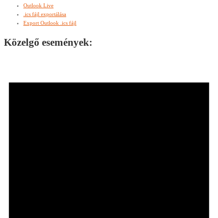
Outlook Live
.ics fájl exportálása
Export Outlook .ics fájl
Közelgő események: