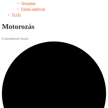
Olvasatlan
Fórum szabályzat
VLOG
Motorozás
0 események found.