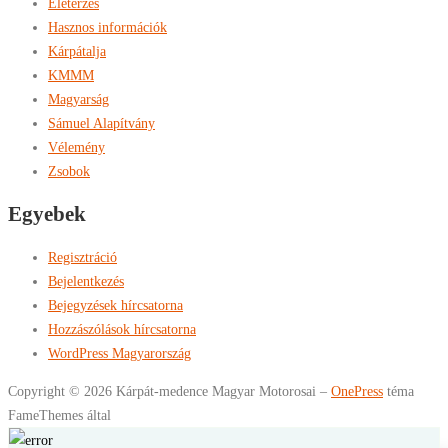
Életérzés
Hasznos információk
Kárpátalja
KMMM
Magyarság
Sámuel Alapítvány
Vélemény
Zsobok
Egyebek
Regisztráció
Bejelentkezés
Bejegyzések hírcsatorna
Hozzászólások hírcsatorna
WordPress Magyarország
Copyright © 2026 Kárpát-medence Magyar Motorosai
–
OnePress
téma
FameThemes által